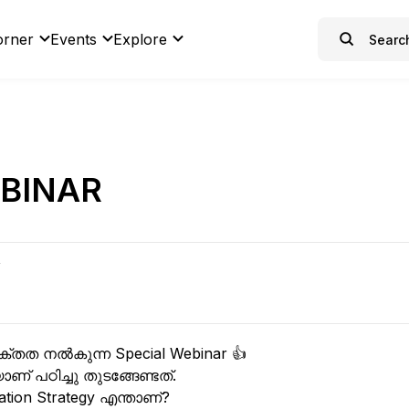
orner
Events
Explore
BINAR
R
ക്തത നൽകുന്ന Special Webinar 👍
് പഠിച്ചു തുടങ്ങേണ്ടത്.
ion Strategy എന്താണ്?