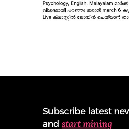
Psychology, English, Malayalam മാർക
വിശദമായി പറഞ്ഞു തരാൻ march 6 കൃത്യ
Live ക്ലാസ്സിൽ ജോയിൻ ചെയ്യാൻ താഴെ 
Subscribe latest ne
start mining
and