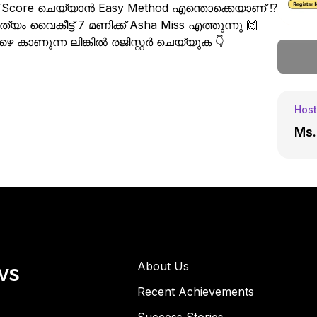
്ക്‌ Score ചെയ്യാൻ Easy Method എന്തൊക്കെയാണ് ⁉️
ം വൈകീട്ട് 7 മണിക്ക് Asha Miss എത്തുന്നു 🙌
കാണുന്ന ലിങ്കിൽ രജിസ്റ്റർ ചെയ്യുക 👇
Host
Ms.
ws
About Us
Recent Achievements