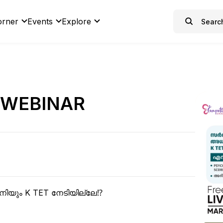
orner
Events
Explore
 WEBINAR
യും K TET നേടിയില്ലേ⁉️