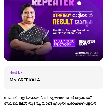
Host by
Ms. SREEKALA
നിങ്ങൾ ആദ്യമായി NET എഴുതുന്നവർ ആണോ❓
അല്ലെങ്കിൽ തുടർച്ചയായി എഴുതി പരാചയപെട്ടവർ