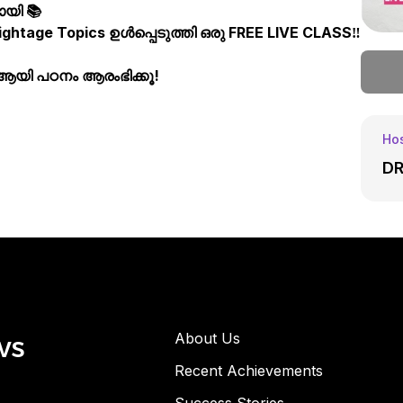
ായി 📚
htage Topics ഉൾപ്പെടുത്തി ഒരു FREE LIVE CLASS‼️
ട് ആയി പഠനം ആരംഭിക്കൂ!
Hos
DR
ws
About Us
Recent Achievements