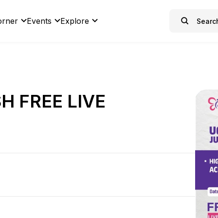
orner
Events
Explore
H FREE LIVE