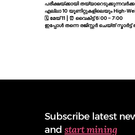
പരീക്ഷയ്ക്കായി തയ്യാറെടുക്കുന്നവർക്ക
എല്ലാ 10 യൂണിറ്റുകളിലെയും High-Weig
🗓️ മേയ് 11 | ⏰ വൈകിട്ട് 6:00 – 7:00
ഇപ്പോൾ തന്നെ രജിസ്റ്റർ ചെയ്ത് സ്മാർട്
Subscribe latest ne
start mining
and